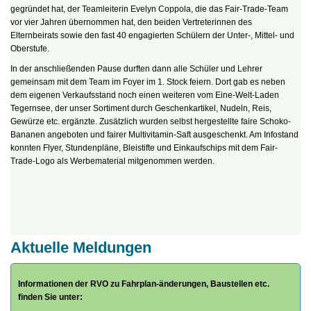
gegründet hat, der Teamleiterin Evelyn Coppola, die das Fair-Trade-Team
vor vier Jahren übernommen hat, den beiden Vertreterinnen des
Elternbeirats sowie den fast 40 engagierten Schülern der Unter-, Mittel- und
Oberstufe.
In der anschließenden Pause durften dann alle Schüler und Lehrer
gemeinsam mit dem Team im Foyer im 1. Stock feiern. Dort gab es neben
dem eigenen Verkaufsstand noch einen weiteren vom Eine-Welt-Laden
Tegernsee, der unser Sortiment durch Geschenkartikel, Nudeln, Reis,
Gewürze etc. ergänzte. Zusätzlich wurden selbst hergestellte faire Schoko-
Bananen angeboten und fairer Multivitamin-Saft ausgeschenkt. Am Infostand
konnten Flyer, Stundenpläne, Bleistifte und Einkaufschips mit dem Fair-
Trade-Logo als Werbematerial mitgenommen werden.
Aktuelle Meldungen
Informationen der RVO zu Fahrplan-änderungen, Baustellen etc.
finden Sie unter: