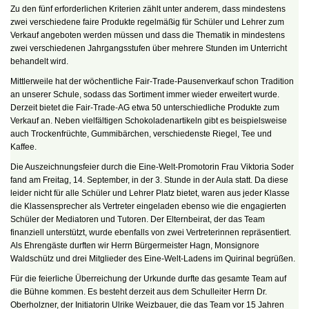
Zu den fünf erforderlichen Kriterien zählt unter anderem, dass mindestens
zwei verschiedene faire Produkte regelmäßig für Schüler und Lehrer zum
Verkauf angeboten werden müssen und dass die Thematik in mindestens
zwei verschiedenen Jahrgangsstufen über mehrere Stunden im Unterricht
behandelt wird.
Mittlerweile hat der wöchentliche Fair-Trade-Pausenverkauf schon Tradition
an unserer Schule, sodass das Sortiment immer wieder erweitert wurde.
Derzeit bietet die Fair-Trade-AG etwa 50 unterschiedliche Produkte zum
Verkauf an. Neben vielfältigen Schokoladenartikeln gibt es beispielsweise
auch Trockenfrüchte, Gummibärchen, verschiedenste Riegel, Tee und
Kaffee.
Die Auszeichnungsfeier durch die Eine-Welt-Promotorin Frau Viktoria Soder
fand am Freitag, 14. September, in der 3. Stunde in der Aula statt. Da diese
leider nicht für alle Schüler und Lehrer Platz bietet, waren aus jeder Klasse
die Klassensprecher als Vertreter eingeladen ebenso wie die engagierten
Schüler der Mediatoren und Tutoren. Der Elternbeirat, der das Team
finanziell unterstützt, wurde ebenfalls von zwei Vertreterinnen repräsentiert.
Als Ehrengäste durften wir Herrn Bürgermeister Hagn, Monsignore
Waldschütz und drei Mitglieder des Eine-Welt-Ladens im Quirinal begrüßen.
Für die feierliche Überreichung der Urkunde durfte das gesamte Team auf
die Bühne kommen. Es besteht derzeit aus dem Schulleiter Herrn Dr.
Oberholzner, der Initiatorin Ulrike Weizbauer, die das Team vor 15 Jahren