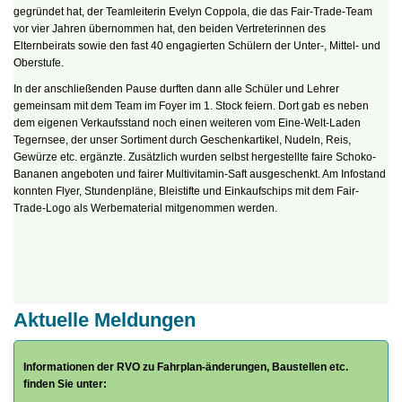
gegründet hat, der Teamleiterin Evelyn Coppola, die das Fair-Trade-Team
vor vier Jahren übernommen hat, den beiden Vertreterinnen des
Elternbeirats sowie den fast 40 engagierten Schülern der Unter-, Mittel- und
Oberstufe.
In der anschließenden Pause durften dann alle Schüler und Lehrer
gemeinsam mit dem Team im Foyer im 1. Stock feiern. Dort gab es neben
dem eigenen Verkaufsstand noch einen weiteren vom Eine-Welt-Laden
Tegernsee, der unser Sortiment durch Geschenkartikel, Nudeln, Reis,
Gewürze etc. ergänzte. Zusätzlich wurden selbst hergestellte faire Schoko-
Bananen angeboten und fairer Multivitamin-Saft ausgeschenkt. Am Infostand
konnten Flyer, Stundenpläne, Bleistifte und Einkaufschips mit dem Fair-
Trade-Logo als Werbematerial mitgenommen werden.
Aktuelle Meldungen
Informationen der RVO zu Fahrplan-änderungen, Baustellen etc.
finden Sie unter: