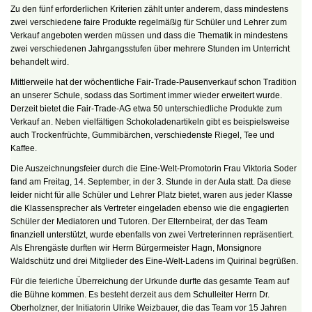
Zu den fünf erforderlichen Kriterien zählt unter anderem, dass mindestens
zwei verschiedene faire Produkte regelmäßig für Schüler und Lehrer zum
Verkauf angeboten werden müssen und dass die Thematik in mindestens
zwei verschiedenen Jahrgangsstufen über mehrere Stunden im Unterricht
behandelt wird.
Mittlerweile hat der wöchentliche Fair-Trade-Pausenverkauf schon Tradition
an unserer Schule, sodass das Sortiment immer wieder erweitert wurde.
Derzeit bietet die Fair-Trade-AG etwa 50 unterschiedliche Produkte zum
Verkauf an. Neben vielfältigen Schokoladenartikeln gibt es beispielsweise
auch Trockenfrüchte, Gummibärchen, verschiedenste Riegel, Tee und
Kaffee.
Die Auszeichnungsfeier durch die Eine-Welt-Promotorin Frau Viktoria Soder
fand am Freitag, 14. September, in der 3. Stunde in der Aula statt. Da diese
leider nicht für alle Schüler und Lehrer Platz bietet, waren aus jeder Klasse
die Klassensprecher als Vertreter eingeladen ebenso wie die engagierten
Schüler der Mediatoren und Tutoren. Der Elternbeirat, der das Team
finanziell unterstützt, wurde ebenfalls von zwei Vertreterinnen repräsentiert.
Als Ehrengäste durften wir Herrn Bürgermeister Hagn, Monsignore
Waldschütz und drei Mitglieder des Eine-Welt-Ladens im Quirinal begrüßen.
Für die feierliche Überreichung der Urkunde durfte das gesamte Team auf
die Bühne kommen. Es besteht derzeit aus dem Schulleiter Herrn Dr.
Oberholzner, der Initiatorin Ulrike Weizbauer, die das Team vor 15 Jahren