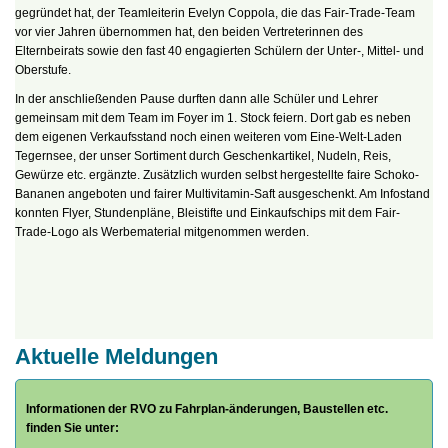
gegründet hat, der Teamleiterin Evelyn Coppola, die das Fair-Trade-Team
vor vier Jahren übernommen hat, den beiden Vertreterinnen des
Elternbeirats sowie den fast 40 engagierten Schülern der Unter-, Mittel- und
Oberstufe.
In der anschließenden Pause durften dann alle Schüler und Lehrer
gemeinsam mit dem Team im Foyer im 1. Stock feiern. Dort gab es neben
dem eigenen Verkaufsstand noch einen weiteren vom Eine-Welt-Laden
Tegernsee, der unser Sortiment durch Geschenkartikel, Nudeln, Reis,
Gewürze etc. ergänzte. Zusätzlich wurden selbst hergestellte faire Schoko-
Bananen angeboten und fairer Multivitamin-Saft ausgeschenkt. Am Infostand
konnten Flyer, Stundenpläne, Bleistifte und Einkaufschips mit dem Fair-
Trade-Logo als Werbematerial mitgenommen werden.
Aktuelle Meldungen
Informationen der RVO zu Fahrplan-änderungen, Baustellen etc.
finden Sie unter: