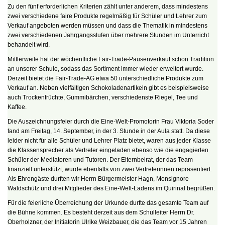
Zu den fünf erforderlichen Kriterien zählt unter anderem, dass mindestens
zwei verschiedene faire Produkte regelmäßig für Schüler und Lehrer zum
Verkauf angeboten werden müssen und dass die Thematik in mindestens
zwei verschiedenen Jahrgangsstufen über mehrere Stunden im Unterricht
behandelt wird.
Mittlerweile hat der wöchentliche Fair-Trade-Pausenverkauf schon Tradition
an unserer Schule, sodass das Sortiment immer wieder erweitert wurde.
Derzeit bietet die Fair-Trade-AG etwa 50 unterschiedliche Produkte zum
Verkauf an. Neben vielfältigen Schokoladenartikeln gibt es beispielsweise
auch Trockenfrüchte, Gummibärchen, verschiedenste Riegel, Tee und
Kaffee.
Die Auszeichnungsfeier durch die Eine-Welt-Promotorin Frau Viktoria Soder
fand am Freitag, 14. September, in der 3. Stunde in der Aula statt. Da diese
leider nicht für alle Schüler und Lehrer Platz bietet, waren aus jeder Klasse
die Klassensprecher als Vertreter eingeladen ebenso wie die engagierten
Schüler der Mediatoren und Tutoren. Der Elternbeirat, der das Team
finanziell unterstützt, wurde ebenfalls von zwei Vertreterinnen repräsentiert.
Als Ehrengäste durften wir Herrn Bürgermeister Hagn, Monsignore
Waldschütz und drei Mitglieder des Eine-Welt-Ladens im Quirinal begrüßen.
Für die feierliche Überreichung der Urkunde durfte das gesamte Team auf
die Bühne kommen. Es besteht derzeit aus dem Schulleiter Herrn Dr.
Oberholzner, der Initiatorin Ulrike Weizbauer, die das Team vor 15 Jahren