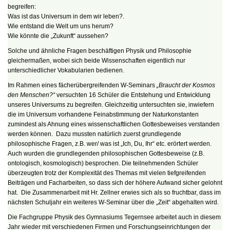
begreifen:
Was ist das Universum in dem wir leben?.
Wie entstand die Welt um uns herum?
Wie könnte die „Zukunft“ aussehen?
Solche und ähnliche Fragen beschäftigen Physik und Philosophie
gleichermaßen, wobei sich beide Wissenschaften eigentlich nur
unterschiedlicher Vokabularien bedienen.
Im Rahmen eines fächerübergreifenden W-Seminars
„Braucht der Kosmos
den Menschen?“
versuchten 16 Schüler die Entstehung und Entwicklung
unseres Universums zu begreifen. Gleichzeitig untersuchten sie, inwiefern
die im Universum vorhandene Feinabstimmung der Naturkonstanten
zumindest als Ahnung eines wissenschaftlichen Gottesbeweises verstanden
werden können. Dazu mussten natürlich zuerst grundlegende
philosophische Fragen, z.B. wer/ was ist „Ich, Du, Ihr“ etc. erörtert werden.
Auch wurden die grundlegenden philosophischen Gottesbeweise (z.B.
ontologisch, kosmologisch) besprochen. Die teilnehmenden Schüler
überzeugten trotz der Komplexität des Themas mit vielen tiefgreifenden
Beiträgen und Facharbeiten, so dass sich der höhere Aufwand sicher gelohnt
hat. Die Zusammenarbeit mit Hr. Zellner erwies sich als so fruchtbar, dass im
nächsten Schuljahr ein weiteres W-Seminar über die „Zeit“ abgehalten wird.
Die Fachgruppe Physik des Gymnasiums Tegernsee arbeitet auch in diesem
Jahr wieder mit verschiedenen Firmen und Forschungseinrichtungen der