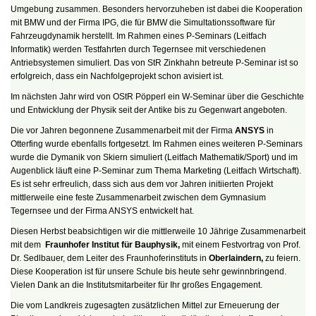
Umgebung zusammen. Besonders hervorzuheben ist dabei die Kooperation
mit BMW und der Firma IPG, die für BMW die Simultationssoftware für
Fahrzeugdynamik herstellt. Im Rahmen eines P-Seminars (Leitfach
Informatik) werden Testfahrten durch Tegernsee mit verschiedenen
Antriebsystemen simuliert. Das von StR Zinkhahn betreute P-Seminar ist so
erfolgreich, dass ein Nachfolgeprojekt schon avisiert ist.
Im nächsten Jahr wird von OStR Pöpperl ein W-Seminar über die Geschichte
und Entwicklung der Physik seit der Antike bis zu Gegenwart angeboten.
Die vor Jahren begonnene Zusammenarbeit mit der Firma
ANSYS
in
Otterfing wurde ebenfalls fortgesetzt. Im Rahmen eines weiteren P-Seminars
wurde die Dymanik von Skiern simuliert (Leitfach Mathematik/Sport) und im
Augenblick läuft eine P-Seminar zum Thema Marketing (Leitfach Wirtschaft).
Es ist sehr erfreulich, dass sich aus dem vor Jahren initiierten Projekt
mittlerweile eine feste Zusammenarbeit zwischen dem Gymnasium
Tegernsee und der Firma ANSYS entwickelt hat.
Diesen Herbst beabsichtigen wir die mittlerweile 10 Jährige Zusammenarbeit
mit dem
Fraunhofer Institut für Bauphysik,
mit einem Festvortrag von Prof.
Dr. Sedlbauer, dem Leiter des Fraunhoferinstituts in
Oberlaindern,
zu feiern.
Diese Kooperation ist für unsere Schule bis heute sehr gewinnbringend.
Vielen Dank an die Institutsmitarbeiter für Ihr großes Engagement.
Die vom Landkreis zugesagten zusätzlichen Mittel zur Erneuerung der