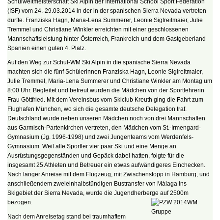
Schulweltmeisterschaft Ski Alpin der International School Sport Federation
(ISF) vom 24.-29.03.2014 in der in der spanischen Sierra Nevada vertreten
durfte. Franziska Hagn, Maria-Lena Summerer, Leonie Siglreitmaier, Julie
Tremmel und Christiane Winkler erreichten mit einer geschlossenen
Mannschaftsleistung hinter Österreich, Frankreich und dem Gastgeberland
Spanien einen guten 4. Platz.
Auf den Weg zur Schul-WM Ski Alpin in die spanische Sierra Nevada
machten sich die fünf Schülerinnen Franziska Hagn, Leonie Siglreitmaier,
Julie Tremmel, Maria-Lena Summerer und Christiane Winkler am Montag um
8:00 Uhr. Begleitet und betreut wurden die Mädchen von der Sportlehrerin
Frau Göttfried. Mit dem Vereinsbus vom Skiclub Kreuth ging die Fahrt zum
Flughafen München, wo sich die gesamte deutsche Delegation traf.
Deutschland wurde neben unseren Mädchen noch von drei Mannschaften
aus Garmisch-Partenkirchen vertreten, den Mädchen vom St.-Irmengard-
Gymnasium (Jg. 1996-1998) und zwei Jungenteams vom Werdenfels-
Gymnasium. Weil alle Sportler vier paar Ski und eine Menge an
Ausrüstungsgegenständen und Gepäck dabei hatten, folgte für die
insgesamt 25 Athleten und Betreuer ein etwas aufwändigeres Einchecken.
Nach langer Anreise mit dem Flugzeug, mit Zwischenstopp in Hamburg, und
anschließendem zweieinhalbstündigen Bustransfer von Málaga ins
Skigebiet der Sierra Nevada, wurde die Jugendherberge auf 2500m
bezogen.
Nach dem Anreisetag stand bei traumhaftem