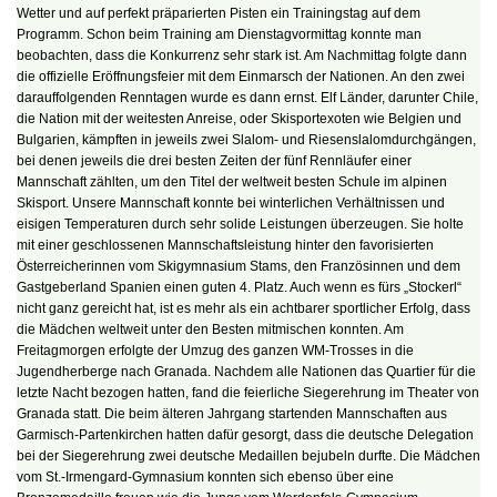
Wetter und auf perfekt präparierten Pisten ein Trainingstag auf dem
Programm. Schon beim Training am Dienstagvormittag konnte man
beobachten, dass die Konkurrenz sehr stark ist. Am Nachmittag folgte dann
die offizielle Eröffnungsfeier mit dem Einmarsch der Nationen. An den zwei
darauffolgenden Renntagen wurde es dann ernst. Elf Länder, darunter Chile,
die Nation mit der weitesten Anreise, oder Skisportexoten wie Belgien und
Bulgarien, kämpften in jeweils zwei Slalom- und Riesenslalomdurchgängen,
bei denen jeweils die drei besten Zeiten der fünf Rennläufer einer
Mannschaft zählten, um den Titel der weltweit besten Schule im alpinen
Skisport. Unsere Mannschaft konnte bei winterlichen Verhältnissen und
eisigen Temperaturen durch sehr solide Leistungen überzeugen. Sie holte
mit einer geschlossenen Mannschaftsleistung hinter den favorisierten
Österreicherinnen vom Skigymnasium Stams, den Französinnen und dem
Gastgeberland Spanien einen guten 4. Platz. Auch wenn es fürs „Stockerl“
nicht ganz gereicht hat, ist es mehr als ein achtbarer sportlicher Erfolg, dass
die Mädchen weltweit unter den Besten mitmischen konnten. Am
Freitagmorgen erfolgte der Umzug des ganzen WM-Trosses in die
Jugendherberge nach Granada. Nachdem alle Nationen das Quartier für die
letzte Nacht bezogen hatten, fand die feierliche Siegerehrung im Theater von
Granada statt. Die beim älteren Jahrgang startenden Mannschaften aus
Garmisch-Partenkirchen hatten dafür gesorgt, dass die deutsche Delegation
bei der Siegerehrung zwei deutsche Medaillen bejubeln durfte. Die Mädchen
vom St.-Irmengard-Gymnasium konnten sich ebenso über eine