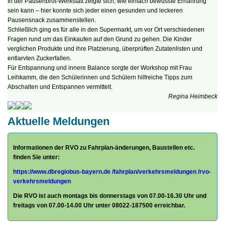
In der Pausenbrot-Werkstatt zeigte sich, wie einfach bewusste Ernährung
sein kann – hier konnte sich jeder einen gesunden und leckeren
Pausensnack zusammenstellen.
Schließlich ging es für alle in den Supermarkt, um vor Ort verschiedenen
Fragen rund um das Einkaufen auf den Grund zu gehen. Die Kinder
verglichen Produkte und ihre Platzierung, überprüften Zutatenlisten und
entlarvten Zuckerfallen.
Für Entspannung und innere Balance sorgte der Workshop mit Frau
Leihkamm, die den Schülerinnen und Schülern hilfreiche Tipps zum
Abschalten und Entspannen vermittelt.
Regina Heimbeck
Aktuelle Meldungen
Informationen der RVO zu Fahrplan-änderungen, Baustellen etc.
finden Sie unter:
https://www.dbregiobus-bayern.de
/fahrplan/
verkehrsmeldungen /rvo-
verkehrsmeldungen
Die RVO ist auch montags bis donnerstags von 07.00-16.30 Uhr und
freitags von 07.00-14.00 Uhr unter 08022-187500 erreichbar.